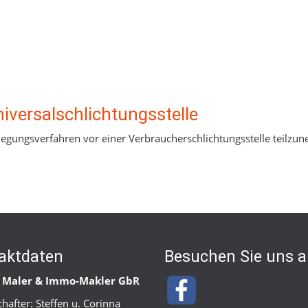
iversal­schlichtungs­stelle
beilegungsverfahren vor einer Verbraucherschlichtungsstelle teilzu
aktdaten
Besuchen Sie uns a
 Maler & Immo-Makler GbR
chafter: Steffen u. Corinna