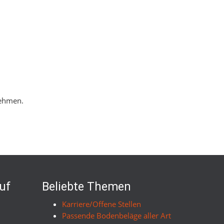
nehmen.
uf
Beliebte Themen
Karriere/Offene Stellen
Passende Bodenbeläge aller Art