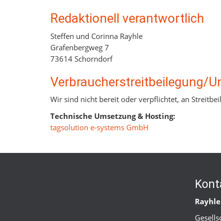
Redaktionell verantwortlich
Steffen und Corinna Rayhle
Grafenbergweg 7
73614 Schorndorf
Verbraucher­streit­beilegung/Un
Wir sind nicht bereit oder verpflichtet, an Streit
Technische Umsetzung & Hosting:
tagsolution e-systems GmbH
Kont
Rayhle
Gesells