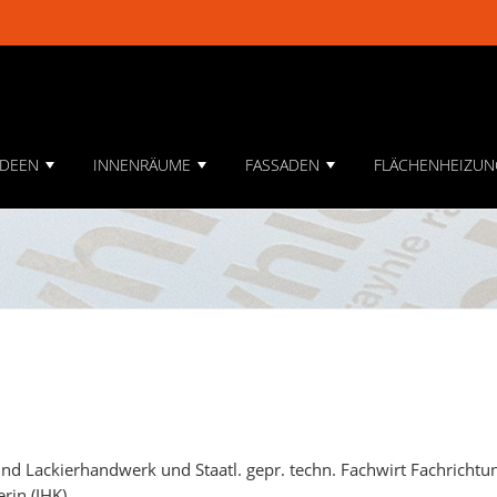
IDEEN
INNENRÄUME
FASSADEN
FLÄCHENHEIZUN
+
+
+
 und Lackierhandwerk und Staatl. gepr. techn. Fachwirt Fachrichtu
rin (IHK)