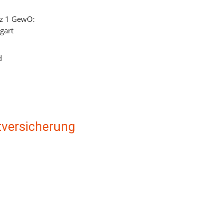
tz 1 GewO:
gart
d
t­versicherung