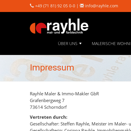
+49 (71 81) 92 05 0-0
|
info@rayhle.com
ÜBER UNS
MALERISCHE WOHN
+
Impressum
Rayhle Maler & Immo-Makler GbR
Grafenbergweg 7
73614 Schorndorf
Vertreten durch:
Gesellschafter: Steffen Rayhle, Meister im Maler-
Gesellschafterin: Corinna Rayhle, Immobilienmakle